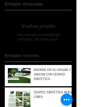
Entradas destacadas
Vuelve pronto
Una vez que se publiquen
entradas, las verás aquí.
Entradas recientes
AHORRE EN SU HOGAR Y
JARDIN CON CESPED
SINTETICO
CESPED SINTETICO NUEVA
LINEA