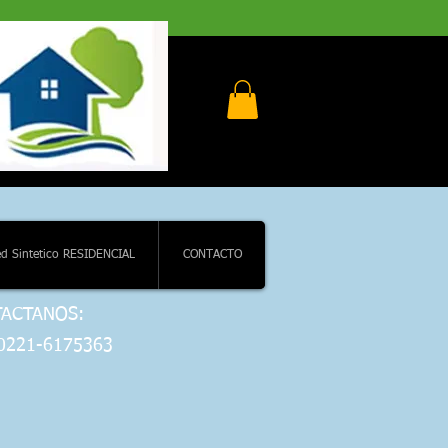
l
d Sintetico RESIDENCIAL
CONTACTO
ACTANOS:
 0221-6175363