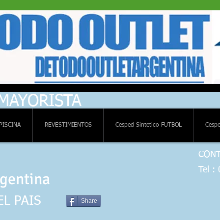
TRIBUIDORA MAYORISTA Cesped
tico artificial La Plata residencia
rtivo terraza mascotas sintetico
mium
 MAYORISTA
PISCINA
REVESTIMIENTOS
Cesped Sintetico FUTBOL
Cespe
CONT
Tel :
gentina
EL PAIS
Share