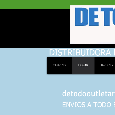
DIS
sinte
depo
pre
DISTRIBUIDORA
CAMPING
HOGAR
JARDIN Y 
detodooutletar
ENVIOS A TODO 