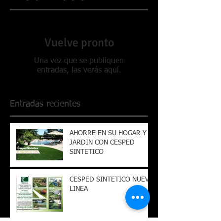
Vuelve pronto
Una vez que se publiquen
entradas, las verás aquí.
Entradas recientes
AHORRE EN SU HOGAR Y
JARDIN CON CESPED
SINTETICO
CESPED SINTETICO NUEVA
LINEA